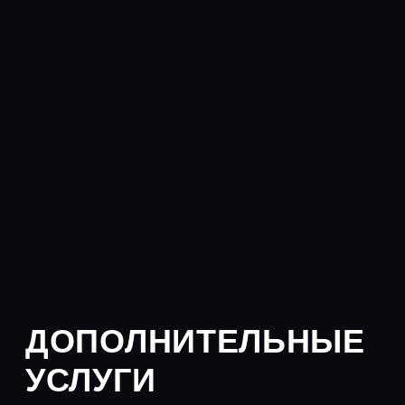
хит продаж
КАССОВЫЕ ЧЕКИ
все чеки пробиваются в соответствии с
54-ФЗ, и их можно проверить через
сервис проверки ФНС «Проверка
чеков»
в чеках вы сможете указать любую
необходимую номенклатуру товаров/
работ/услуг
для принятия к вычету сумм НДС
необходимо наличие счета-фактуры к
чеку
после оформления заказа для вас
станут доступны скан-образы и
оригиналы кассовых чеков