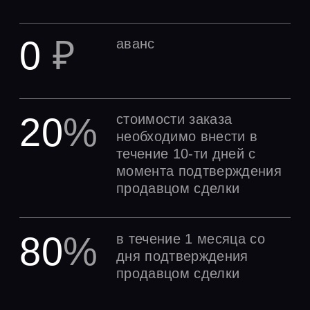
ДОПОЛНИТЕЛЬНЫЕ
УСЛУГИ
Арест расчетного счета, защита
от мошенников
Проверка контрагентов на
списки 550/639, список ЦБ