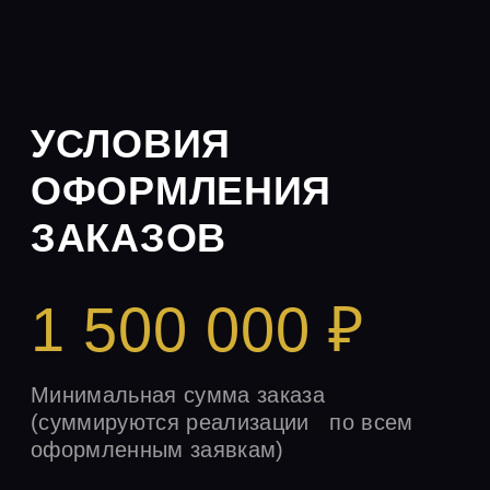
процентная ставка на начала года
Ставка НДС:
0%
5%
7%
20%
итого
Сумма без НДС:
0.00₽
ноль рублей
НДС:
0.00₽
ноль рублей
Всего:
0.00₽
ноль рублей