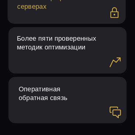
2
Заполните заявку и
выберите категорию
флагмана для работы
3
Ознакомьтесь с расчетом
стоимости заказа и
получите номера
закрывающих документов
4
Получите подтверждение о
представлении отчета
продавцом
5
Оплатите заказ и
оформите надлежащий
документооборот с
продавцами