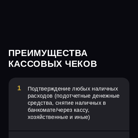
В КРУПНЫХ
РАЗМЕРАХ
Подходит для продавцов
бумажного НДС. Подключитесь к
ведущему сервису страны.
ЗАКАЗАТЬ
ОПТИМИЗАЦИЮ НДС
БЕСПЛАТНЫЙ
МОНИТОРИНГ ЗСК
(115ФЗ) ЦБ
База ЦБ по ЮЛ и ИП, данные
из ФНС России. Снизьте
уровень риска партнерских