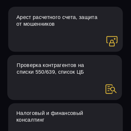
2%
стоимость
от суммы
услуги
реализации
по чекам
ПРЕИМУЩЕСТВА
КАССОВЫХ ЧЕКОВ
1
Подтверждение любых наличных
расходов (подотчетные денежные
средства, снятие наличных в
банкомате/через кассу,
хозяйственные и иные)
2
Отсутствие кредиторской
задолженности перед контрагентом