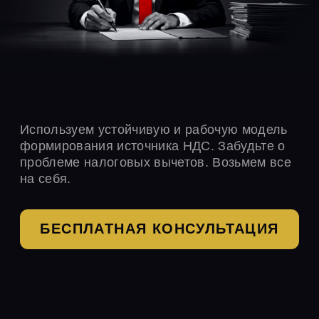
Используем устойчивую и рабочую модель
формирования источника НДС. Забудьте о
проблеме налоговых вычетов. Возьмем все
на себя.
БЕСПЛАТНАЯ КОНСУЛЬТАЦИЯ
КТО МЫ
Наш сервис более 5-ти лет помогает бизнесу
увеличивать экономическую эффективность
деятельности. Мы обеспечиваем надежность
и ликвидность каждой компании нашего
парка.
Многие организации ведут реальную
деятельность, представляют отчетность с
индивидуальных ip-адресов, обладают