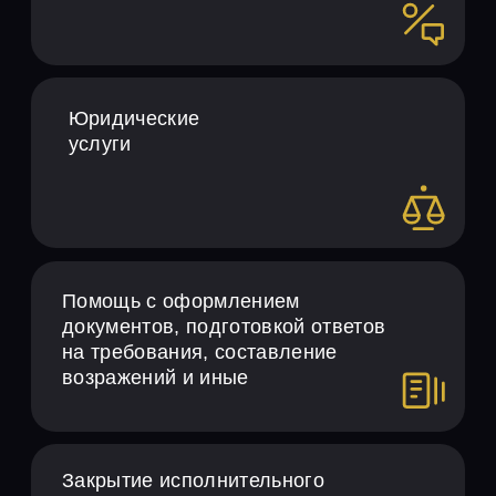
3
Уменьшение НДС к уплате
4
Уменьшение налоговой базы по
налогу на прибыль
5
Снижение налоговой базы при
исчислении налога,
уплачиваемого в связи с
применением упрощенной
системы налогообложения (УСН)
OPTIMIZATOR —
УСЛУГИ НАЛОГОВОЙ
ОПТИМИЗАЦИИ НДС