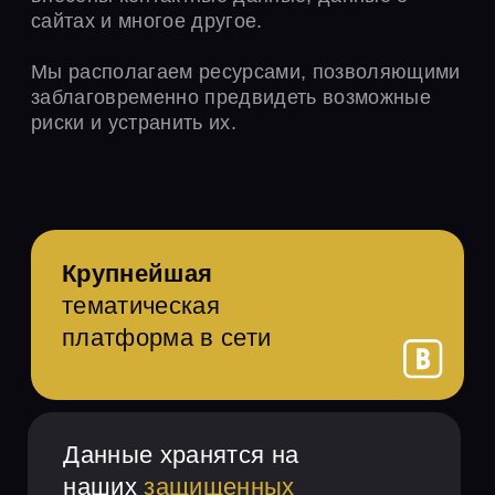
Более пяти проверенных
методик оптимизации
Оперативная
обратная связь
КАК МЫ РАБОТАЕМ
1
Получите форму заявки в
чате
@Optimizatornds_bot