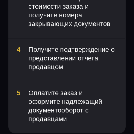
20
%
необходимо внести в
течение 10-ти дней с
момента подтверждения
продавцом сделки
80
%
в течение 1 месяца со
дня подтверждения
продавцом сделки
КАЛЬКУЛЯТОР НДС
Цена ₽:
Тип расчета НДС:
Выделить
Начислить
Режим налогообложения:
УСН
Патент
ОСНО